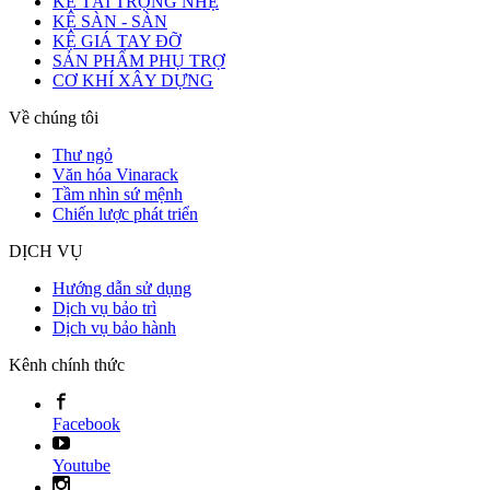
KỆ TẢI TRỌNG NHẸ
KỆ SÀN - SÀN
KỆ GIÁ TAY ĐỠ
SẢN PHẨM PHỤ TRỢ
CƠ KHÍ XÂY DỰNG
Về chúng tôi
Thư ngỏ
Văn hóa Vinarack
Tầm nhìn sứ mệnh
Chiến lược phát triển
DỊCH VỤ
Hướng dẫn sử dụng
Dịch vụ bảo trì
Dịch vụ bảo hành
Kênh chính thức
Facebook
Youtube