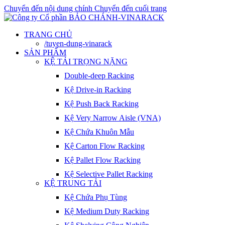
Chuyển đến nội dung chính
Chuyển đến cuối trang
TRANG CHỦ
/tuyen-dung-vinarack
SẢN PHẨM
KỆ TẢI TRỌNG NẶNG
Double-deep Racking
Kệ Drive-in Racking
Kệ Push Back Racking
Kệ Very Narrow Aisle (VNA)
Kệ Chứa Khuôn Mẫu
Kệ Carton Flow Racking
Kệ Pallet Flow Racking
Kệ Selective Pallet Racking
KỆ TRUNG TẢI
Kệ Chứa Phụ Tùng
Kệ Medium Duty Racking