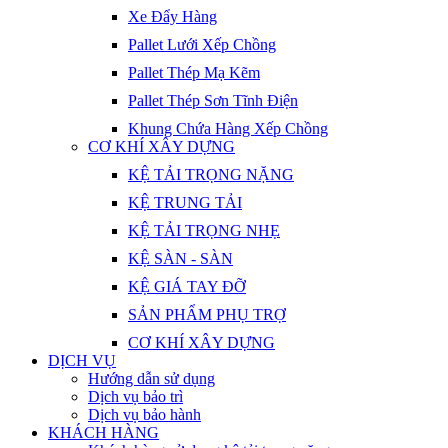
Xe Đẩy Hàng
Pallet Lưới Xếp Chồng
Pallet Thép Mạ Kẽm
Pallet Thép Sơn Tĩnh Điện
Khung Chứa Hàng Xếp Chồng
CƠ KHÍ XÂY DỰNG
KỆ TẢI TRỌNG NẶNG
KỆ TRUNG TẢI
KỆ TẢI TRỌNG NHẸ
KỆ SÀN - SÀN
KỆ GIÁ TAY ĐỠ
SẢN PHẨM PHỤ TRỢ
CƠ KHÍ XÂY DỰNG
DỊCH VỤ
Hướng dẫn sử dụng
Dịch vụ bảo trì
Dịch vụ bảo hành
KHÁCH HÀNG