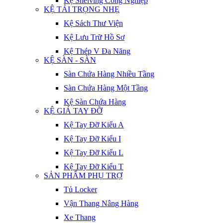
Kệ Shelving Công Nghiệp
KỆ TẢI TRỌNG NHẸ
Kệ Sách Thư Viện
Kệ Lưu Trữ Hồ Sơ
Kệ Thép V Đa Năng
KỆ SÀN - SÀN
Sàn Chứa Hàng Nhiều Tầng
Sàn Chứa Hàng Một Tầng
Kệ Sàn Chứa Hàng
KỆ GIÁ TAY ĐỠ
Kệ Tay Đỡ Kiểu A
Kệ Tay Đỡ Kiểu I
Kệ Tay Đỡ Kiểu L
Kệ Tay Đỡ Kiểu T
SẢN PHẨM PHỤ TRỢ
Tủ Locker
Vận Thang Nâng Hàng
Xe Thang