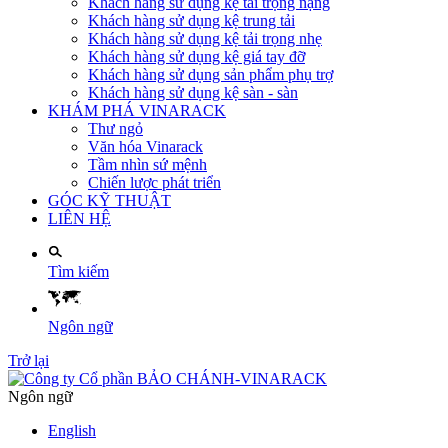
Khách hàng sử dụng kệ tải trọng nặng
Khách hàng sử dụng kệ trung tải
Khách hàng sử dụng kệ tải trọng nhẹ
Khách hàng sử dụng kệ giá tay đỡ
Khách hàng sử dụng sản phẩm phụ trợ
Khách hàng sử dụng kệ sàn - sàn
KHÁM PHÁ VINARACK
Thư ngỏ
Văn hóa Vinarack
Tầm nhìn sứ mệnh
Chiến lược phát triển
GÓC KỸ THUẬT
LIÊN HỆ
Tìm kiếm
Ngôn ngữ
Trở lại
Ngôn ngữ
English