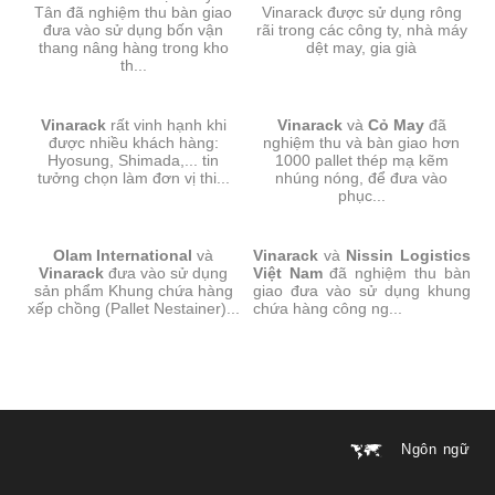
Tân
đã
nghiệm thu bàn giao
Vinarack được sử dụng rông
đưa vào sử dụng bốn vận
rãi trong các công ty, nhà máy
thang nâng hàng trong kho
dệt may, gia già
th...
PALLET THÉP SƠN TĨNH
PALLET THÉP MẠ KẼM-CỎ
Vinarack
rất vinh hạnh khi
ĐIỆN
Vinarack
và
MAY
Cỏ May
đã
được nhiều khách hàng:
nghiệm thu và bàn giao hơn
Hyosung, Shimada,... tin
1000 pallet thép mạ kẽm
tưởng chọn làm đơn vị thi...
nhúng nóng, để đưa vào
phục...
KHUNG CHỨA HÀNG XẾP
KHUNG CHỨA HÀNG XẾP
Olam International
CHỒNG-OLAM
và
Vinarack
CHỒNG-NISSIN VN
và
Nissin Logistics
INTERNATIONAL
Vinarack
đưa vào sử dụng
Việt Nam
đã nghiệm thu bàn
sản phẩm Khung chứa hàng
giao đưa vào sử dụng khung
xếp chồng (Pallet Nestainer)...
chứa hàng công ng...
Ngôn ngữ
Chuyển
Chuyển