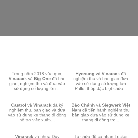
PALLET XẾP CHỒNG-BIG ONE
PALLET THÉP SƠN TĨNH
Trong năm 2018 vừa qua,
Hyosung
ĐIỆN-HYOSUNG
và
Vinarack
đã
Vinarack
và
Big One
đã bàn
nghiệm thu và bàn giao đưa
giao, nghiệm thu và đưa vào
vào sử dụng số lượng lớn
sử dụng số lượng lớn ...
Pallet thép đặc biệt chứa...
XE THANG DI ĐỘNG-
XE THANG-SIEGWERK VIỆT
Castrol
và
CASTROL
Vinarack
đã ký
Bảo Chánh
và
NAM
Siegwerk Việt
nghiệm thu, bàn giao và đưa
Nam
đã tiến hành nghiệm thu
vào sử dụng xe thang di động
bàn giao đưa vào sử dụng xe
hỗ trợ việc xuất-...
thang di động tro...
VẬN THANG-NHỰA DUY TÂN
TỦ LOCKER CHỨA ĐỒ
Vinarack
và nhựa Duy
Tủ chứa đồ cá nhân Locker