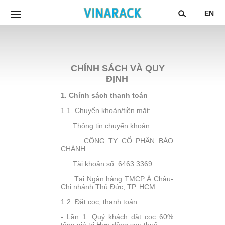
EN
CHÍNH SÁCH VÀ QUY
ĐỊNH
1. Chính sách thanh toán
1.1. Chuyển khoản/tiền mặt:
Thông tin chuyển khoản:
CÔNG TY CỔ PHẦN BẢO
CHÁNH
Tài khoản số: 6463 3369
Tại Ngân hàng TM
CP Á Châu-
Chi nhánh Thủ Đức, TP. HCM.
1.2. Đặt cọc, thanh toán:
- Lần 1: Quý khách đặt cọc 60%
tổng giá trị Hợp đồng sau thuế.