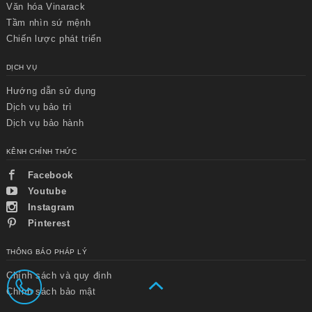
Văn hóa Vinarack
Tầm nhìn sứ mệnh
Chiến lược phát triển
DỊCH VỤ
Hướng dẫn sử dụng
Chuyển
Chuyển
Dịch vụ bảo trì
đến nội
đến
Dịch vụ bảo hành
dung
cuối
chính
trang
KÊNH CHÍNH THỨC
Facebook
Youtube
Instagram
Pinterest
THÔNG BÁO PHÁP LÝ
Chính sách và quy định
Chính sách bảo mật