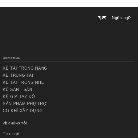
Ngôn ngữ
DANH MỤC
KỆ TẢI TRỌNG NẶNG
KỆ TRUNG TẢI
KỆ TẢI TRỌNG NHẸ
KỆ SÀN - SÀN
KỆ GIÁ TAY ĐỠ
SẢN PHẨM PHỤ TRỢ
CƠ KHÍ XÂY DỰNG
VỀ CHÚNG TÔI
Thư ngỏ